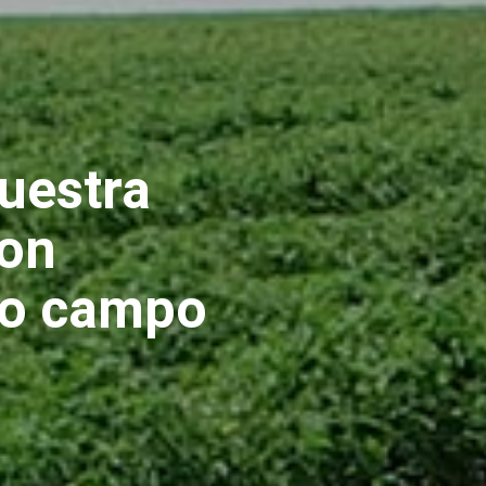
uestra
con
ro campo