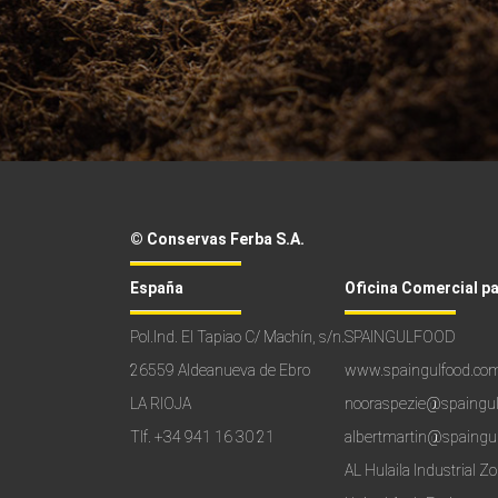
© Conservas Ferba S.A.
España
Oficina Comercial p
Pol.Ind. El Tapiao C/ Machín, s/n.
SPAINGULFOOD
26559 Aldeanueva de Ebro
www.spaingulfood.co
LA RIOJA
nooraspezie@spaingu
Tlf.
+34 941 16 30 21
albertmartin@spaingu
AL Hulaila Industrial Z