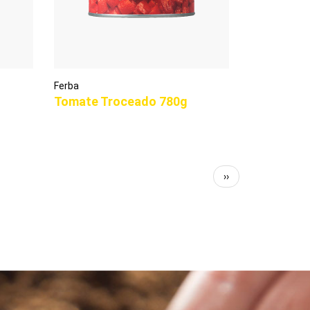
Ferba
Tomate Troceado 780g
Siguiente
››
página