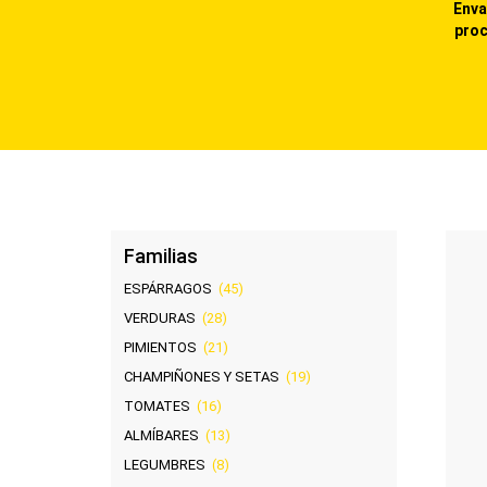
Enva
proc
Familias
ESPÁRRAGOS
(45)
VERDURAS
(28)
PIMIENTOS
(21)
CHAMPIÑONES Y SETAS
(19)
TOMATES
(16)
ALMÍBARES
(13)
LEGUMBRES
(8)