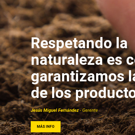
Respetando la
naturaleza es 
garantizamos l
de los product
Jesús Miguel Fernández
- Gerente
MÁS INFO