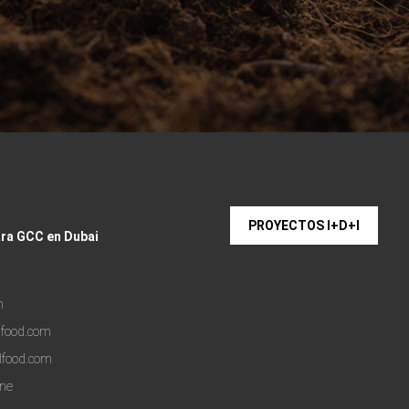
PROYECTOS I+D+I
ara GCC en Dubai
m
lfood.com
lfood.com
one