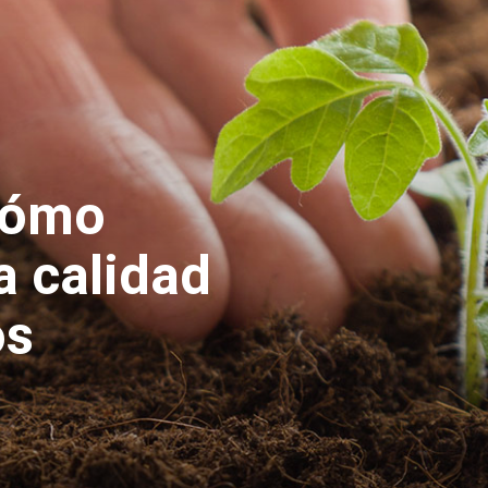
cómo
a calidad
os